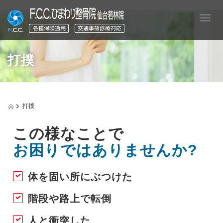
T
o
g
g
打撲
l
e
n
a
v
打撲
i
g
a
この様なことで
t
お困りではありませんか?
i
o
n
体を固い所にぶつけた
階段や路上で転倒
人と衝突した