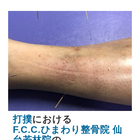
打撲
における
F.C.C.ひまわり整骨院 仙
台若林院
の