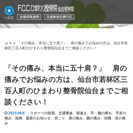
「その痛み、本当に五十肩？」 肩の痛みでお悩みの方は、仙台市若
林区三百人町のひまわり整骨院仙台までご相談ください！
「その痛み、本当に五十肩？」 肩の
痛みでお悩みの方は、仙台市若林区三
百人町のひまわり整骨院仙台までご相
談ください！
2023.09.6
スポーツの怪我
、
交通事故
、
寝違え
、
手・腕の痺れ
、
手首の
痛み
、
捻挫
、
最新のお知らせ
、
肩こり
、
肩の痛み
、
腕の痛み
、
頭痛
、
首の痛
み