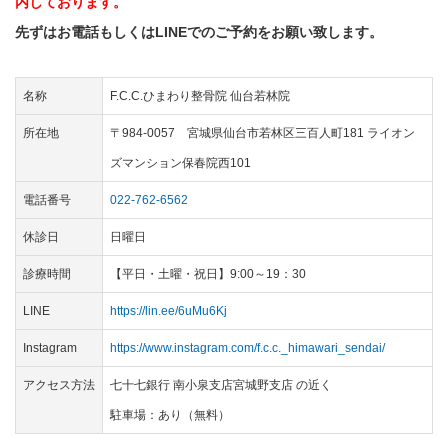
内しております。
先ずはお電話もしくはLINEでのご予約をお願い致します。
名称
F.C.C.ひまわり整骨院 仙台若林院
所在地
〒984-0057 宮城県仙台市若林区三百人町181 ライオン
ズマンション保春院西101
電話番号
022-762-6562
休診日
日曜日
診療時間
【平日・土曜・祝日】9:00～19：30
LINE
https://lin.ee/6uMu6Kj
Instagram
https://www.instagram.com/f.c.c._himawari_sendai/
アクセス方法
七十七銀行 南小泉支店宮城野支店 の近く
駐車場：あり（無料）