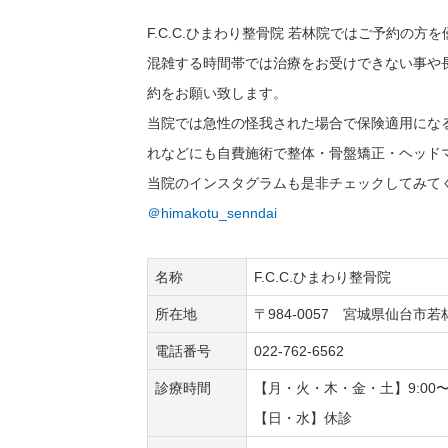
F.C.C.ひまわり整骨院 若林院ではご予約の
混雑する時間帯では治療をお受けできない事や
約をお願い致します。
当院では急性の怪我された場合で保険適用にな
れなどにも自費施術で整体・骨盤矯正・ヘッド
当院のインスタグラムも是非チェックしてみて
＠himakotu_senndai
名称
F.C.C.ひまわり整骨院
所在地
〒984-0057 宮城県仙台市
電話番号
022-762-6562
診療時間
【月・火・木・金・土】9:0
【日・水】休診