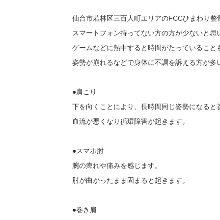
仙台市若林区三百人町エリアのFCCひまわり整
スマートフォン持ってない方の方が少ないと思
ゲームなどに熱中すると時間がたっていること
姿勢が崩れるなどで身体に不調を訴える方が多
●肩こり
下を向くことにより、長時間同じ姿勢になると
血流が悪くなり循環障害が起きます。
●スマホ肘
腕の痺れや痛みを感じます。
肘が曲がったまま固まると起きます。
●巻き肩