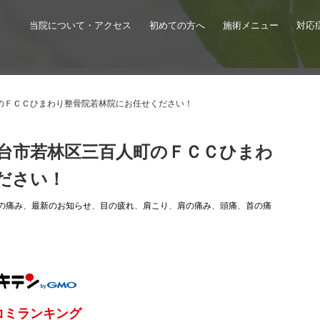
当院について・アクセス
初めての方へ
施術メニュー
対応
のＦＣＣひまわり整骨院若林院にお任せください！
台市若林区三百人町のＦＣＣひまわ
ださい！
の痛み
、
最新のお知らせ
、
目の疲れ
、
肩こり
、
肩の痛み
、
頭痛
、
首の痛