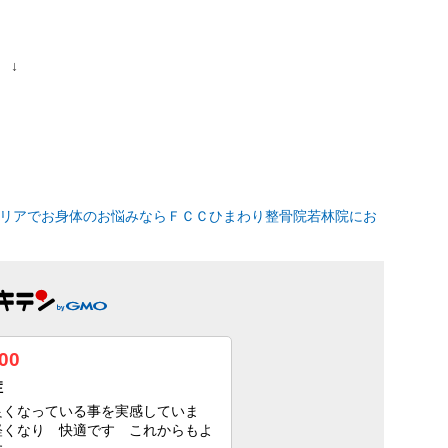
ならコチラ ↓ ↓ ↓
リアでお身体のお悩みならＦＣＣひまわり整骨院若林院にお