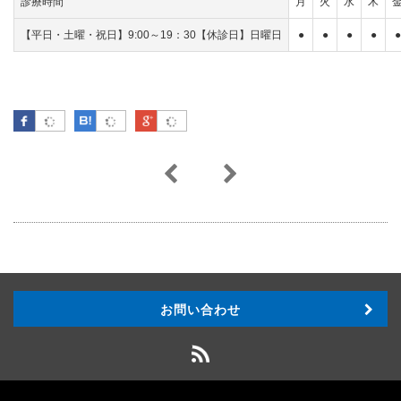
診療時間
月
火
水
木
【平日・土曜・祝日】9:00～19：30【休診日】日曜日
●
●
●
●
●
Facebook
はてなブックマーク
Google Plus
お問い合わせ