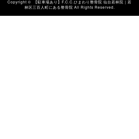
Copyright ©
【駐車場あり】F.C.C.ひまわり整骨院 仙台若林院｜若
林区三百人町にある整骨院
All Rights Reserved.