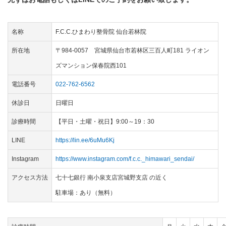
名称
F.C.C.ひまわり整骨院 仙台若林院
所在地
〒984-0057 宮城県仙台市若林区三百人町181 ライオン
ズマンション保春院西101
電話番号
022-762-6562
休診日
日曜日
診療時間
【平日・土曜・祝日】9:00～19：30
LINE
https://lin.ee/6uMu6Kj
Instagram
https://www.instagram.com/f.c.c._himawari_sendai/
アクセス方法
七十七銀行 南小泉支店宮城野支店 の近く
駐車場：あり（無料）