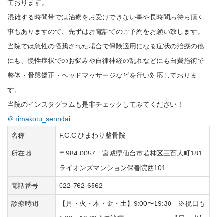
ております。
混雑する時間帯では治療をお受けできない事や長時間お待ち頂く
事もありますので、先ずはお電話でのご予約をお願い致します。
当院では急性の怪我された場合で保険適用になる症状の治療の他
にも、慢性症状でのお悩みや自律神経の乱れなどにも自費施術で
整体・骨盤矯正・ヘッドマッサージなどを行い対応しておりま
す。
当院のインスタグラムも是非チェックしてみてください！
＠himakotu_senndai
名称
F.C.C.ひまわり整骨院
所在地
〒984-0057 宮城県仙台市若林区三百人町181
ライオンズマンション保春院西101
電話番号
022-762-6562
診療時間
【月・火・木・金・土】9:00〜19:30 ※祝日も