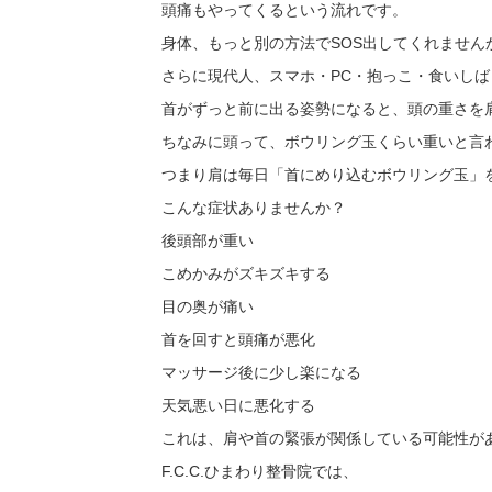
頭痛もやってくるという流れです。
身体、もっと別の方法でSOS出してくれません
さらに現代人、スマホ・PC・抱っこ・食いし
首がずっと前に出る姿勢になると、頭の重さを
ちなみに頭って、ボウリング玉くらい重いと言
つまり肩は毎日「首にめり込むボウリング玉」
こんな症状ありませんか？
後頭部が重い
こめかみがズキズキする
目の奥が痛い
首を回すと頭痛が悪化
マッサージ後に少し楽になる
天気悪い日に悪化する
これは、肩や首の緊張が関係している可能性が
F.C.C.ひまわり整骨院では、