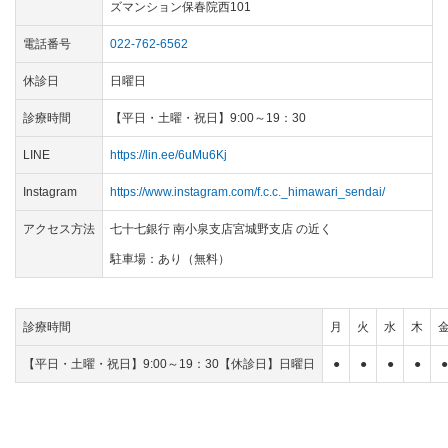
ズマンション保春院西101
電話番号
022-762-6562
休診日
日曜日
診療時間
【平日・土曜・祝日】9:00～19：30
LINE
https://lin.ee/6uMu6Kj
Instagram
https://www.instagram.com/f.c.c._himawari_sendai/
アクセス方法
七十七銀行 南小泉支店宮城野支店 の近く
駐車場：あり（無料）
診療時間
月
火
水
木
【平日・土曜・祝日】9:00～19：30【休診日】日曜日
●
●
●
●
●