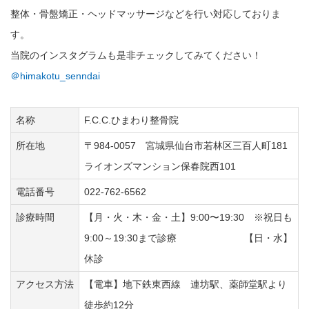
整体・骨盤矯正・ヘッドマッサージなどを行い対応しておりま
す。
当院のインスタグラムも是非チェックしてみてください！
＠himakotu_senndai
名称
F.C.C.ひまわり整骨院
所在地
〒984-0057 宮城県仙台市若林区三百人町181
ライオンズマンション保春院西101
電話番号
022-762-6562
診療時間
【月・火・木・金・土】9:00〜19:30 ※祝日も
9:00～19:30まで診療 【日・水】
休診
アクセス方法
【電車】地下鉄東西線 連坊駅、薬師堂駅より
徒歩約12分